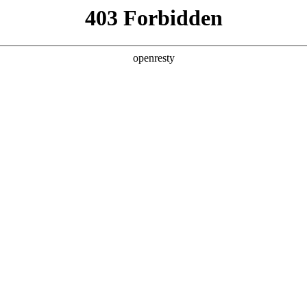
议
亚洲
丹 科威特 黎巴嫩 孟加拉国 马来西亚 尼泊尔 卡塔尔 沙特阿拉伯 叙利亚 泰
欧洲