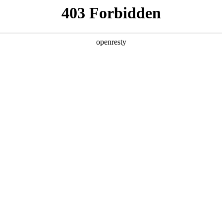
亚洲
丹 科威特 黎巴嫩 孟加拉国 马来西亚 尼泊尔 卡塔尔 沙特阿拉伯 叙利亚 泰
欧洲
兰 意大利 英国